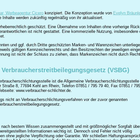
ar, Werbeagentur Cicero
konzipiert. Die Konzeption wurde von
Evelyn Bräunle
e Inhalte werden zukünftig regelmäßig von ihr aktualisiert.
nd urheberrechtlich geschützt. Eine Übernahme von Inhalten ohne vorherige Rüc
Verantwortlichen ist nicht gestattet. Eine kommerzielle Nutzung, insbesondere 
et.
nnten und ggf. durch Dritte geschützten Marken- und Warenzeichen unterlieg
eils gültigen Kennzeichenrechts und den Besitzrechten der jeweiligen eing
nnung ist nicht der Schluss zu ziehen, dass Markenzeichen nicht durch Rechte
 Verbraucherstreitbeilegungsgesetz (VSBG)
rbraucherschlichtungsstelle ist die Allgemeine Verbraucherschlichtungsstelle
r Straße 8, 77694 Kehl am Rhein, Telefon 07851 / 795 79 40, Fax 07851 / 795
ebseite: www.verbraucher-schlichter.de.
ings nicht an Verbraucherschlichtungsverfahren vor der zuvor genannten
erbraucherstreitbeilegungsgesetz.
wir nach bestem Wissen zusammengestellt und mit größtmöglicher Sorgfalt über
bereitgestellten Informationen wichtig ist. Dennoch sind Fehler nicht völlig
en ohne jegliche Verpflichtung oder Garantie. Wir schließen Haftungsansprüc