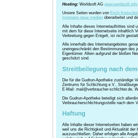
Hosting:
Worldsoft AG
www.worldsoft.info
Unsere Seiten wurden von
Erich Kretschm
lynonwire neue medien
überarbeitet und di
Alle Inhalte dieses Internetauftrittes si
mit dem für diese Internetseite inhaltlich 
Verbreitung gegen Entgelt, ist nicht gestatt
Alle innerhalb des Internetangebotes gena
uneingeschränkt den Bestimmungen des jew
Eigentümer. Allein aufgrund der bloßen Ne
geschützt sind.
Streitbeilegung nach dem
Die für die Gudrun-Apotheke zuständige Ve
Zentrums für Schlichtung e.V., Straßburge
E-Mail: mail@verbraucher-schlichter.de, W
Die Gudrun-Apotheke beteiligt sich allerd
Verbraucherschlichtungsstelle nach dem V
Haftung
Alle Inhalte dieser Internetseiten haben 
weil uns die Richtigkeit und Aktualität der 
auszuschließen. Daher erfolgen alle Angab