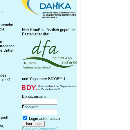
in,
ksprache
die
Herr Krauß ist ärztlich geprüfter
Fastenleiter dfa:
en
etragenen
 Dritter
 des
und Yogalehrer BDY/EYU:
 79 41,
Benutzername:
Passwort:
prüft,
Login automatisch
he,
Passwort vergessen?