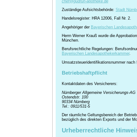
chef@gudrun-apotheke.de
Zuständige Aufsichtsbehörde:
Stadt Nürnb
Handelsregister: HRA 12006, Fall Nr. 2.
Angehöriger der
Bayerischen Landesapot
Herrn Werner Krauß wurde die Approbation
München.
Berufsrechtliche Regelungen: Berufsordnu
Bayerischen Landesapothekerkammer
.
Umsatzsteueridentifikationsnummer nach
Betriebshaftpflicht
Kontaktdaten des Versicherers:
Nürnberger Allgemeine Versicherungs-AG
Ostendstr. 100
90334 Nürnberg
Tel.: 0911/531-5
Der räumliche Geltungsbereich der Betriebs
bezüglich des direkten Exports und der Mo
Urheberrechtliche Hinwei